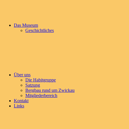
Förderturm
des
Morgensternschachtes
II
Das Museum
als
Geschichtliches
Heimat–
und
Bergbaumuseum
auszubauen
und
zu
betreuen.
Über uns
Die Habitgruppe
Satzung
Bergbau rund um Zwickau
Mitgliederbereich
Kontakt
Links