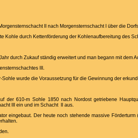
rgensternschacht II nach Morgensternschacht I über die Dorf
te Kohle durch Kettenförderung der Kohlenaufbereitung des Sch
Jahr durch Zukauf ständig erweitert und man begann mit dem A
ensternschachtes III.
r-Sohle wurde die Voraussetzung für die Gewinnung der erkunde
uf der 610-m Sohle 1850 nach Nordost getriebene Hauptque
ht III ein und im Schacht II aus.
ilator eingebaut. Der heute noch stehende massive Fördertu
rhalten.
den.