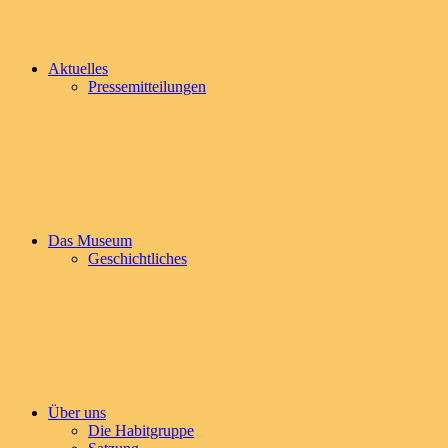
Förderturm
des
Morgensternschachtes
Aktuelles
II
Pressemitteilungen
als
Heimat–
und
Bergbaumuseum
auszubauen
und
zu
betreuen.
Das Museum
Geschichtliches
Über uns
Die Habitgruppe